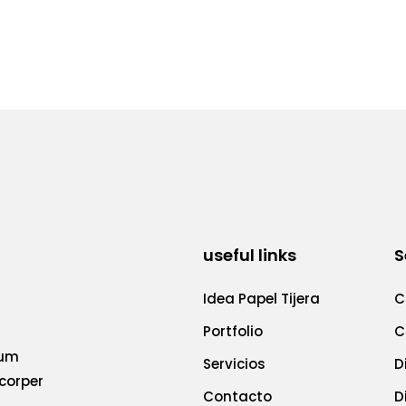
useful links
S
Idea Papel Tijera
C
Portfolio
C
tum
Servicios
D
acorper
Contacto
D