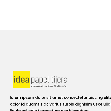
lorem ipsum dolor sit amet consectetur aiscing eli
dolor id quamtis ac varius turpis dignisim usce ull
ligula vel odio fermentum nec bibendum